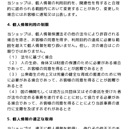
当ショップは、個人情報の利用目的を、関連性を有すると合理
的に認められる範囲内において変更することがあり、変更した
場合にはお客様に通知又は公表します。
4. 個人情報利用の制限
当ショップは、個人情報保護法その他の法令により許容される
場合を除き、お客様の同意を得ず、利用目的の達成に必要な範
囲を超えて個人情報を取り扱いません。但し、次の場合はこの
限りではありません。
（１） 法令に基づく場合
（２） 人の生命、身体又は財産の保護のために必要がある場合
であって、お客様の同意を得ることが困難であるとき
（３） 公衆衛生の向上又は児童の健全な育成の推進のために特
に必要がある場合であって、お客様の同意を得ることが困難で
あるとき
（４） 国の機関もしくは地方公共団体又はその委託を受けた者
が法令の定める事務を遂行することに対して協力する必要があ
る場合であって、お客様の同意を得ることにより当該事務の遂
行に支障を及ぼすおそれがあるとき
5. 個人情報の適正な取得
当ショップは、適正に個人情報を取得し、偽りその他不正の手