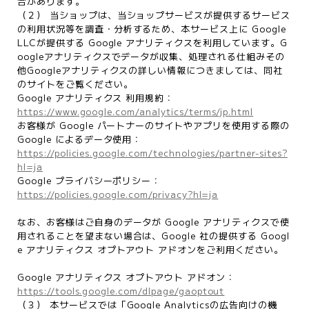
合があります。
（２） 当ショップは、当ショップサービスが提供するサービス
の利用状況等を調査・分析するため、本サービス上に Google
LLCが提供する Google アナリティクスを利用しています。G
oogleアナリティクスでデータが収集、処理される仕組みその
他Googleアナリティクスの詳しい情報につきましては、同社
のサイトをご覧ください。
Google アナリティクス 利用規約：
https://www.google.com/analytics/terms/jp.html
お客様が Google パートナーのサイトやアプリを使用する際の
Google によるデータ使用：
https://policies.google.com/technologies/partner-sites?
hl=ja
Google プライバシーポリシー：
https://policies.google.com/privacy?hl=ja
なお、お客様はご自身のデータが Google アナリティクスで使
用されることを望まない場合は、Google 社の提供する Googl
e アナリティクス オプトアウト アドオンをご利用ください。
Google アナリティクス オプトアウト アドオン：
https://tools.google.com/dlpage/gaoptout
（３） 本サービスでは「Google Analyticsの広告向けの機